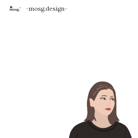
-mosg.design-
Sk